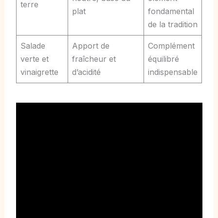
terre
plat
fondamental
de la tradition
Salade
Apport de
Complément
verte et
fraîcheur et
équilibré
vinaigrette
d’acidité
indispensable