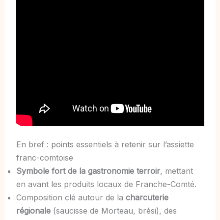
En bref : points essentiels à retenir sur l’assiette
franc-comtoise
Symbole fort de la gastronomie terroir
, mettant
en avant les produits locaux de Franche-Comté.
Composition clé autour de la
charcuterie
régionale
(saucisse de Morteau, brési), des