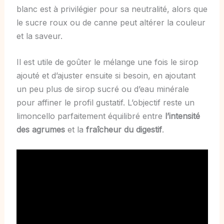
blanc est à privilégier pour sa neutralité, alors que
le sucre roux ou de canne peut altérer la couleur
et la saveur.
Il est utile de goûter le mélange une fois le sirop
ajouté et d’ajuster ensuite si besoin, en ajoutant
un peu plus de sirop sucré ou d’eau minérale
pour affiner le profil gustatif. L’objectif reste un
limoncello parfaitement équilibré entre
l’intensité
des agrumes
et la
fraîcheur du digestif
.