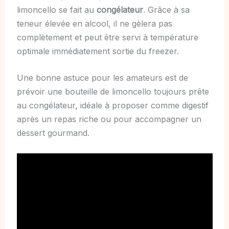
limoncello se fait au
congélateur
. Grâce à sa
teneur élevée en alcool, il ne gèlera pas
complètement et peut être servi à température
optimale immédiatement sortie du freezer.
Une bonne astuce pour les amateurs est de
prévoir une bouteille de limoncello toujours prête
au congélateur, idéale à proposer comme digestif
après un repas riche ou pour accompagner un
dessert gourmand.