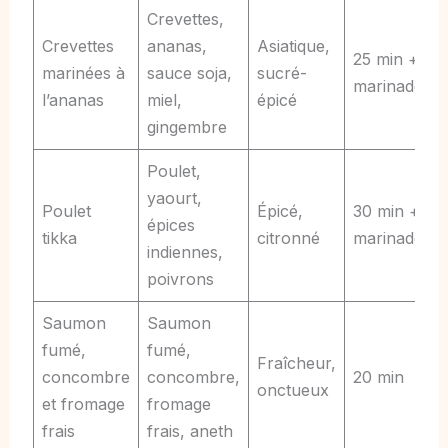
Crevettes,
Crevettes
ananas,
Asiatique,
25 min +
marinées à
sauce soja,
sucré-
marinade
l’ananas
miel,
épicé
gingembre
Poulet,
yaourt,
Poulet
Épicé,
30 min +
épices
tikka
citronné
marinade
indiennes,
poivrons
Saumon
Saumon
fumé,
fumé,
Fraîcheur,
concombre
concombre,
20 min
onctueux
et fromage
fromage
frais
frais, aneth